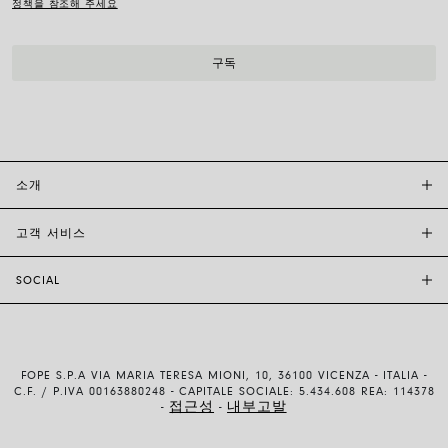
정책을 참조해 주세요
소개
고객 서비스
투자자 관계
FOPE BOUTIQUES
SOCIAL
고객 지원
부티크크찾기
문의하기
윤리 및 지속 가능성
INSTAGRAM
사이즈 가이드
브랜드 스토리
FACEBOOK
품질 보증
채용 정보
FOPE S.P.A VIA MARIA TERESA MIONI, 10, 36100 VICENZA - ITALIA -
YOUTUBE
배송 및 반품
C.F. / P.IVA 00163880248 - CAPITALE SOCIALE: 5.434.608 REA: 114378
접근성
내부고발
-
-
LINKEDIN
결제 방법
이용약관 및 판매조건