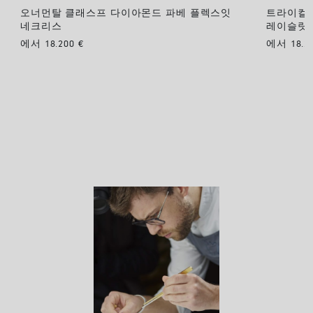
오너먼탈 클래스프 다이아몬드 파베 플렉스잇
트라이컬러
네크리스
레이슬릿
에서 18.200 €
에서 18.20