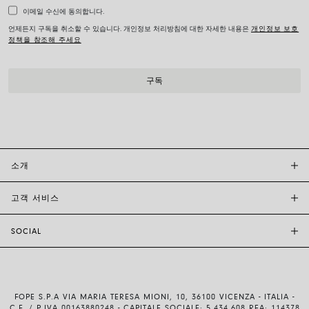
이메일 수신에 동의합니다.
언제든지 구독을 취소할 수 있습니다. 개인정보 처리방침에 대한 자세한 내용은
개인정보 보호
정책을 참조해 주세요
소개
고객 서비스
투자자 관계
FOPE BOUTIQUES
SOCIAL
고객 지원
부티크크찾기
문의하기
윤리 및 지속 가능성
INSTAGRAM
사이즈 가이드
브랜드 스토리
FACEBOOK
품질 보증
채용 정보
FOPE S.P.A VIA MARIA TERESA MIONI, 10, 36100 VICENZA - ITALIA -
YOUTUBE
배송 및 반품
C.F. / P.IVA 00163880248 - CAPITALE SOCIALE: 5.434.608 REA: 114378