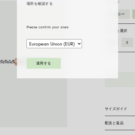
ゴールド
場所を確認する
イエロー
Please confirm your area
サイズを選択
XS
S
適用する
73101BX_BB_
ブ
レ
ス
レ
ッ
サイズガイド
ト
ロ
配送と返品
Flex’itブレ
ン
ールドのみで作ら
しいサイズを見つ
バ