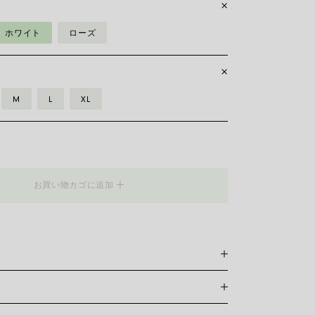
ホワイト
ローズ
M
L
XL
_Flex'it
お買い物カゴに追加
スレットは特許を取得したフォープ独自のもので、18カラットゴ
れており、伸縮自在のため留め具は必要ありません。 正
けるには、手首の周囲を測る必要があります。 巻き尺、