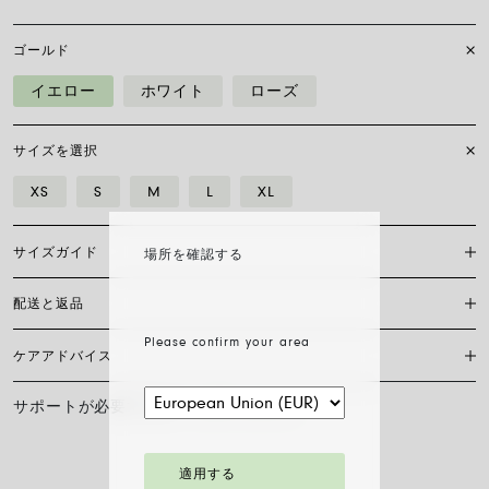
ゴールド
イエロー
ホワイト
ローズ
サイズを選択
XS
S
M
L
XL
サイズガイド
場所を確認する
配送と返品
Flex’itブレスレットは特許を取得したフォープ独自のもので、18カラッ
トゴールドのみで作られており、伸縮自在のため留め具は必要ありませ
Please confirm your area
ん。 正しいサイズを見つけるには、手首の周囲を測る必要があります。
ケアアドバイス
現在、日本国内においては当サイト内オンラインショッピングの対応は
巻き尺、糸、または短冊を使い、定規に当てて測り、下の表と比較して
しておりません。
ください。
サポートが必要ですか？
お問い合わせ
FOPEジュエリーの輝きと美しさを長く保つために、化学製品や化粧品と
サイズ
XS
S
M
L
XL
の接触を避け、寝る前やスポーツをする前にはイヤリング、ネックレ
ス、ブレスレット、指輪を外すことをお勧めします。 FOPEジュエリー
手首の長さ cm
15
16
17
18
19
は、特別なお手入れ方法を必要としません。柔らかい乾いた布で表面を
適用する
拭くだけで十分です。 ダイヤモンドジュエリーは、水とマイルドソープ