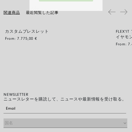
で洗浄し、すすいで自然乾燥させてください。
ブレスレットの直径は最大30%拡大可能：指先から手首へ、チェーンを
流れるようにそっと滑らせるだけで、スムーズに装着できます。
関連商品
最近閲覧した記事
カスタムブレスレット
FLEX
BLACK
イヤモ
From:
7.775,00
€
From:
7
NEWSLETTER
ニュースレターを購読して、ニュースや最新情報を受け取る。