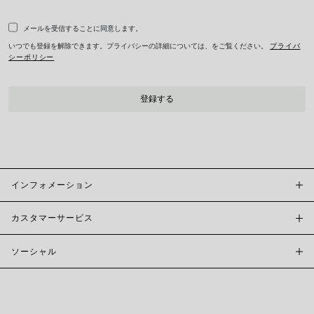
メールを受信することに同意します。
いつでも登録を解除できます。プライバシーの詳細については、をご覧ください。
プライバ
シーポリシー
インフォメーション
カスタマーサービス
FOPE BOUTIQUES
店舗検索
ソーシャル
カスタマーサポート
倫理とサステナビリティ
お問い合わせ
ブランド (概要)
INSTAGRAM
サイズガイド
採用情報
FACEBOOK
真正性および保証について
インベスター・リレーションズ