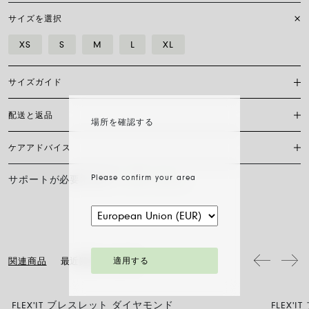
サイズを選択
XS
S
M
L
XL
サイズガイド
配送と返品
Flex’itブレスレットは特許を取得したフォープ独自のもので、18カラッ
場所を確認する
トゴールドのみで作られており、伸縮自在のため留め具は必要ありませ
ん。 正しいサイズを見つけるには、手首の周囲を測る必要があります。
ケアアドバイス
現在、日本国内においては当サイト内オンラインショッピングの対応は
巻き尺、糸、または短冊を使い、定規に当てて測り、下の表と比較して
しておりません。
ください。
Please confirm your area
サポートが必要ですか？
お問い合わせ
FOPEジュエリーの輝きと美しさを長く保つために、化学製品や化粧品と
サイズ
XS
S
M
L
XL
の接触を避け、寝る前やスポーツをする前にはイヤリング、ネックレ
ス、ブレスレット、指輪を外すことをお勧めします。 FOPEジュエリー
手首の長さ cm
15
16
17
18
19
は、特別なお手入れ方法を必要としません。柔らかい乾いた布で表面を
拭くだけで十分です。 ダイヤモンドジュエリーは、水とマイルドソープ
で洗浄し、すすいで自然乾燥させてください。
ブレスレットの直径は最大30%拡大可能：指先から手首へ、チェーンを
流れるようにそっと滑らせるだけで、スムーズに装着できます。
適用する
関連商品
最近閲覧した記事
FLEX'IT ブレスレット ダイヤモンド
FLEX