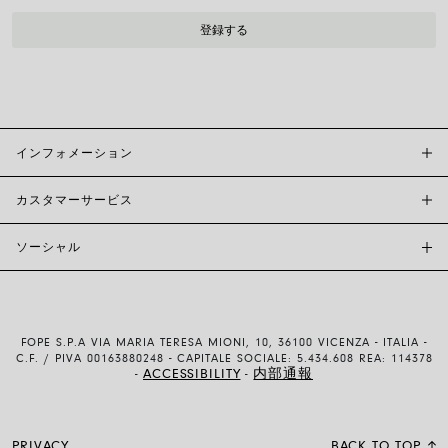
インフォメーション
カスタマーサービス
FOPE BOUTIQUES
店舗検索
ソーシャル
カスタマーサポート
倫理とサステナビリティ
お問い合わせ
ブランド (概要)
INSTAGRAM
サイズガイド
採用情報
FACEBOOK
真正性および保証について
インベスター・リレーションズ
FOPE S.P.A VIA MARIA TERESA MIONI, 10, 36100 VICENZA - ITALIA -
YOUTUBE
配送・返品
C.F. / PIVA 00163880248 - CAPITALE SOCIALE: 5.434.608 REA: 114378
ACCESSIBILITY
内部通報
-
-
LINKEDIN
お支払い方法
使用および販売条件
PRIVACY
BACK TO TOP