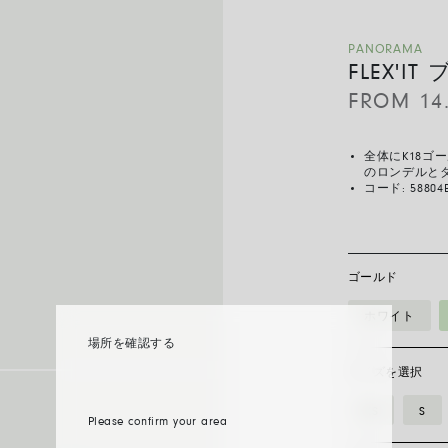
PANORAMA
FLEX'
FROM
14
全体にK18
のロンデルと
コード:
58804
ゴールド
ホワイト
場所を確認する
サイズを選択
XS
S
Please confirm your area