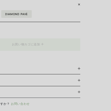
DIAMOND PAVÈ
_Flex'it
お買い物カゴに追加
プ・ブレスレットは、チェーンのデザインとコーディネー
ブスター・クラスプが特徴。 標準サイズ（19）は通常、
ィットします。 特別なご希望がある場合は、お手数です
ださい。
おいては当サイト内オンラインショッピングの対応はして
ですか？
お問い合わせ
ーの輝きと美しさを長く保つために、化学製品や化粧品との
前やスポーツをする前にはイヤリング、ネックレス、ブレ