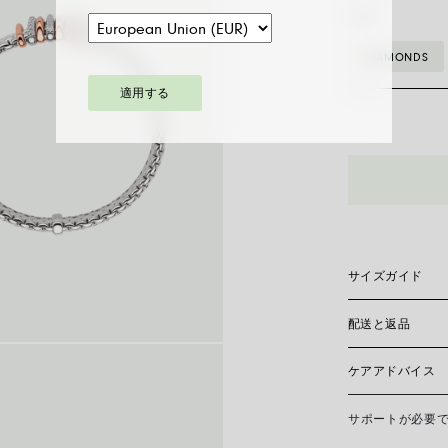
STYLE
DIAMONDS
適用する
58804BX_BB_
ブ
レ
ス
レ
ッ
サイズガイド
ト
ダ
配送と返品
フォープ・クラス
イ
トされた小さなロ
すべての手首にフ
ヤ
ケアアドバイス
がお問い合わせく
現在、日本国内に
モ
おりません。
ン
サポートが必要
FOPEジュエリ
ド
接触を避け、寝る