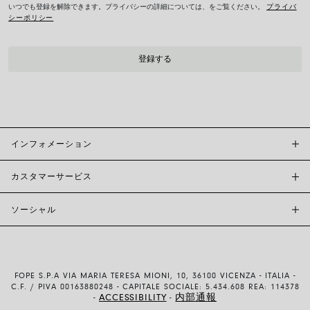
いつでも登録を解除できます。プライバシーの詳細については、をご覧ください。
プライバ
シーポリシー
インフォメーション
カスタマーサービス
FOPE BOUTIQUES
店舗検索
ソーシャル
カスタマーサポート
倫理とサステナビリティ
お問い合わせ
ブランド (概要)
INSTAGRAM
サイズガイド
採用情報
FACEBOOK
真正性および保証について
インベスター・リレーションズ
FOPE S.P.A VIA MARIA TERESA MIONI, 10, 36100 VICENZA - ITALIA -
YOUTUBE
配送・返品
C.F. / PIVA 00163880248 - CAPITALE SOCIALE: 5.434.608 REA: 114378
ACCESSIBILITY
内部通報
-
-
LINKEDIN
お支払い方法