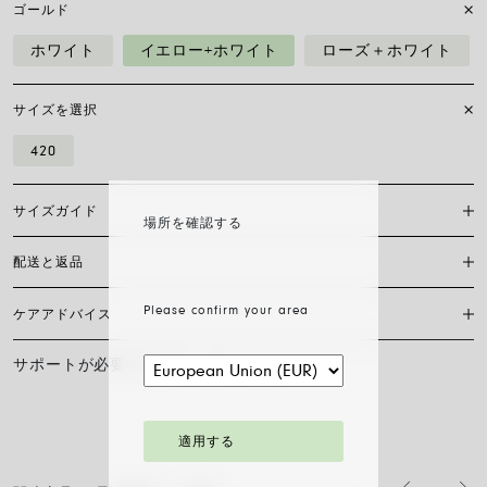
ゴールド
ホワイト
イエロー+ホワイト
ローズ＋ホワイト
サイズを選択
420
サイズガイド
場所を確認する
配送と返品
ジュエリーをどのように身につけるかは、個人のスタイル、好み、着け
心地によって決まります。 もちろん、FOPEのジュエリーはどれも着け
心地抜群ですが、個々のデザインによってフィット感は異なります。 そ
Please confirm your area
ケアアドバイス
現在、日本国内においては当サイト内オンラインショッピングの対応は
のため、店頭でご試着いただけない場合は、サイズガイドをご参照くだ
サイズガイドのダウンロード
しておりません。
さい。
サポートが必要ですか？
お問い合わせ
FOPEジュエリーの輝きと美しさを長く保つために、化学製品や化粧品と
の接触を避け、寝る前やスポーツをする前にはイヤリング、ネックレ
ス、ブレスレット、指輪を外すことをお勧めします。 FOPEジュエリー
は、特別なお手入れ方法を必要としません。柔らかい乾いた布で表面を
適用する
拭くだけで十分です。 ダイヤモンドジュエリーは、水とマイルドソープ
で洗浄し、すすいで自然乾燥させてください。