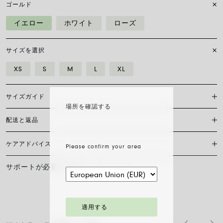
ゴールド
イエロー
ホワイト
ローズ
サイズを選択
XS
S
M
L
XL
サイズガイド
場所を確認する
配送と返品
Flex’itブレスレットは特許を取得したフォープ独自のもので、18カラッ
トゴールドのみで作られており、伸縮自在のため留め具は必要ありませ
ん。 正しいサイズを見つけるには、手首の周囲を測る必要があります。
ケアアドバイス
Please confirm your area
現在、日本国内においては当サイト内オンラインショッピングの対応は
巻き尺、糸、または短冊を使い、定規に当てて測り、下の表と比較して
しておりません。
ください。
サポートが必要ですか？
お問い合わせ
FOPEジュエリーの輝きと美しさを長く保つために、化学製品や化粧品と
サイズ
XS
S
M
L
XL
の接触を避け、寝る前やスポーツをする前にはイヤリング、ネックレ
ス、ブレスレット、指輪を外すことをお勧めします。 FOPEジュエリー
手首の長さ cm
15
16
17
18
19
は、特別なお手入れ方法を必要としません。柔らかい乾いた布で表面を
拭くだけで十分です。 ダイヤモンドジュエリーは、水とマイルドソープ
適用する
で洗浄し、すすいで自然乾燥させてください。
ブレスレットの直径は最大30%拡大可能：指先から手首へ、チェーンを
流れるようにそっと滑らせるだけで、スムーズに装着できます。