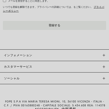
メールを受信することに同意します。
いつでも登録を解除できます。プライバシーの詳細については、をご覧ください。
プライバ
シーポリシー
インフォメーション
カスタマーサービス
FOPE BOUTIQUES
店舗検索
ソーシャル
カスタマーサポート
倫理とサステナビリティ
お問い合わせ
ブランド (概要)
INSTAGRAM
サイズガイド
採用情報
FACEBOOK
真正性および保証について
インベスター・リレーションズ
FOPE S.P.A VIA MARIA TERESA MIONI, 10, 36100 VICENZA - ITALIA -
YOUTUBE
配送・返品
C.F. / PIVA 00163880248 - CAPITALE SOCIALE: 5.434.608 REA: 114378