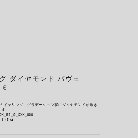
グ ダイヤモンド パヴェ
0
€
ド製のイヤリング。グラデーション状にダイヤモンドが敷き
ます。
OX_BB_G_XXX_000
:
1,43 ct