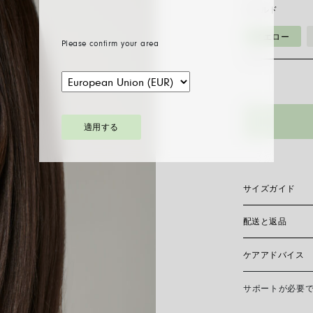
ゴールド
イエロー
Please confirm your area
適用する
サイズガイド
配送と返品
ジュエリーをどの
によって決まりま
ですが、個々のデ
ケアアドバイス
頭でご試着いただ
現在、日本国内に
おりません。
ガイドのダウン
サポートが必要
FOPEジュエリ
接触を避け、寝る
スレット、指輪を