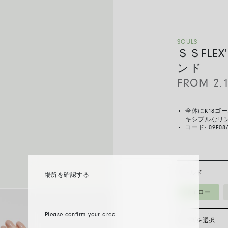
SOULS
ＳＳFLE
ンド
FROM
2.
全体にK18
キシブルなリ
コード:
09E08
ゴールド
場所を確認する
イエロー
Please confirm your area
サイズを選択