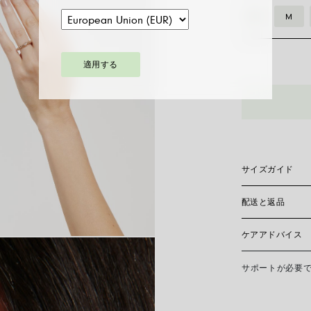
S
M
適用する
09E08AX_B
ｓ
ｓ
Flex'it
リ
ン
サイズガイド
グ
ホ
配送と返品
Flex’itリン
ワ
プトにしています
中どんな時でも快
イ
ケアアドバイス
現在、日本国内に
ト
おりません。
サイズ
ダ
サポートが必要
FOPEジュエリ
リングサイズ
イ
接触を避け、寝る
スレット、指輪を
ヤ
手入れ方法を必要
自分にぴったりのリ