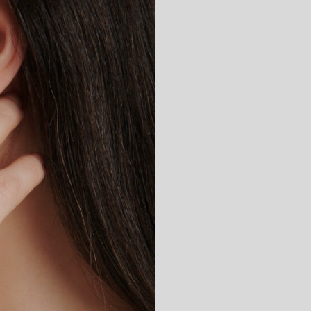
モ
す。 ダイヤモン
ット感なので、2
自然乾燥させてく
ください。
ン
ド
個