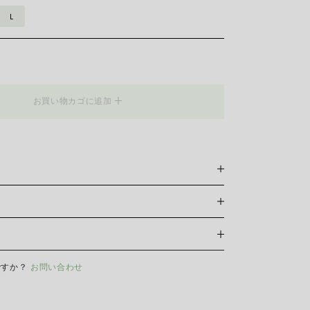
L
B__
お買い物カゴに追加
グは、その名の由来であるブレスレットと同様、柔軟性をコンセ
。 そのため、リングを別の指に着けることができ、一日
適に過ごすことができます。
おいては当サイト内オンラインショッピングの対応はして
S
M
L
ですか？
お問い合わせ
ーの輝きと美しさを長く保つために、化学製品や化粧品との
10 – 13
14 – 17
18 – 21
前やスポーツをする前にはイヤリング、ネックレス、ブレ
外すことをお勧めします。 FOPEジュエリーは、特別なお
としません。柔らかい乾いた布で表面を拭くだけで十分で
ングを選ぶために、Flex’itのリングはゆとりのあるフィ