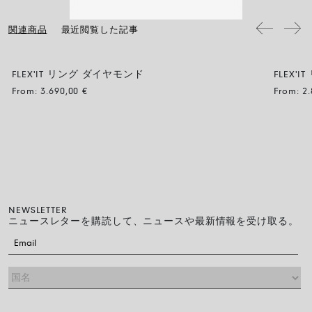
フィット感なので、2つのサイズのどちらを選ぶか迷ったら、小さい方を
で洗浄し、すすいで自然乾燥させてください。
選んでください。
関連商品
最近閲覧した記事
FLEX'IT リング ダイヤモンド
FLEX
From:
3.690,00
€
From:
2
NEWSLETTER
ニュースレターを購読して、ニュースや最新情報を受け取る。