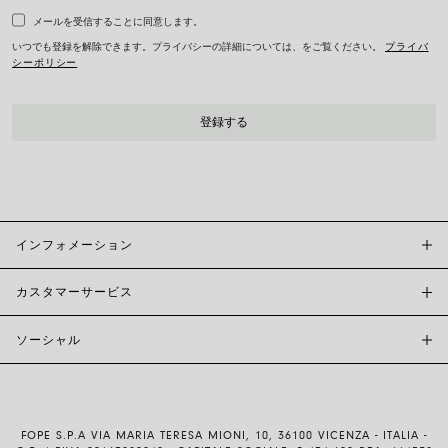
メールを受信することに同意します。
いつでも登録を解除できます。プライバシーの詳細については、をご覧ください。
プライバ
シーポリシー
インフォメーション
カスタマーサービス
FOPE BOUTIQUES
店舗検索
ソーシャル
カスタマーサポート
倫理とサステナビリティ
お問い合わせ
ブランド (概要)
INSTAGRAM
サイズガイド
採用情報
FACEBOOK
真正性および保証について
インベスター・リレーションズ
FOPE S.P.A VIA MARIA TERESA MIONI, 10, 36100 VICENZA - ITALIA -