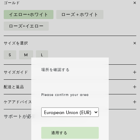
ゴールド
イエロー+ホワイト
ローズ＋ホワイト
ローズ+イエロー
サイズを選択
S
M
L
場所を確認する
サイズガイド
配送と返品
Flex’itリングは、その名の由来であるブレスレットと同様、柔軟性をコ
ンセプトにしています。 そのため、リングを別の指に着けることがで
Please confirm your area
き、一日中どんな時でも快適に過ごすことができます。
ケアアドバイス
現在、日本国内においては当サイト内オンラインショッピングの対応は
しておりません。
サイズ
S
M
L
サポートが必要ですか？
お問い合わせ
FOPEジュエリーの輝きと美しさを長く保つために、化学製品や化粧品と
リングサイズ
10 – 13
14 – 17
18 – 21
の接触を避け、寝る前やスポーツをする前にはイヤリング、ネックレ
ス、ブレスレット、指輪を外すことをお勧めします。 FOPEジュエリー
適用する
は、特別なお手入れ方法を必要としません。柔らかい乾いた布で表面を
自分にぴったりのリングを選ぶために、Flex’itのリングはゆとりのある
拭くだけで十分です。 ダイヤモンドジュエリーは、水とマイルドソープ