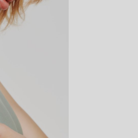
ッ
す。 ダイヤモン
ット感なので、2
自然乾燥させてく
ください。
シ
ュ
個