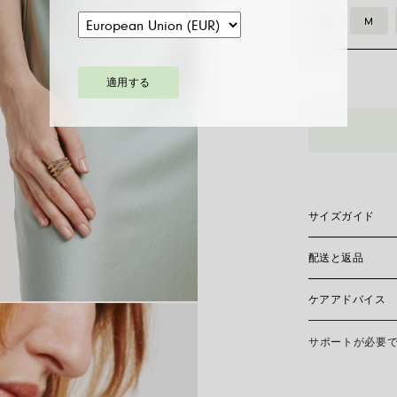
S
M
適用する
06E08AX_XX
バ
イ
カ
ラ
ー
サイズガイド
リ
ン
配送と返品
Flex’itリン
グ
プトにしています
中どんな時でも快
ラ
ケアアドバイス
現在、日本国内に
ウ
おりません。
サイズ
ン
サポートが必要
FOPEジュエリ
リングサイズ
ド
接触を避け、寝る
スレット、指輪を
メ
手入れ方法を必要
自分にぴったりのリ