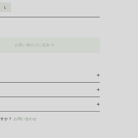
L
__Flex'it
お買い物カゴに追加
グは、その名の由来であるブレスレットと同様、柔軟性をコンセ
。 そのため、リングを別の指に着けることができ、一日
適に過ごすことができます。
おいては当サイト内オンラインショッピングの対応はして
S
M
L
ですか？
お問い合わせ
ーの輝きと美しさを長く保つために、化学製品や化粧品との
10 – 13
14 – 17
18 – 21
前やスポーツをする前にはイヤリング、ネックレス、ブレ
外すことをお勧めします。 FOPEジュエリーは、特別なお
としません。柔らかい乾いた布で表面を拭くだけで十分で
ングを選ぶために、Flex’itのリングはゆとりのあるフィ