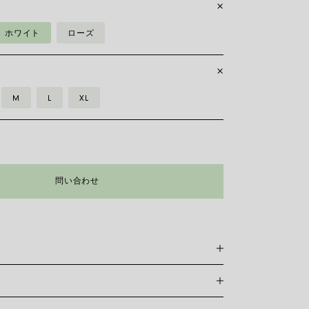
ホワイト
ローズ
M
L
XL
問い合わせ
スレットは特許を取得したフォープ独自のもので、18カラットゴ
れており、伸縮自在のため留め具は必要ありません。 正
けるには、手首の周囲を測る必要があります。 巻き尺、