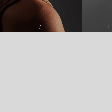
1
/
8