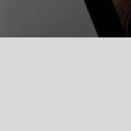
Flex’it necklace