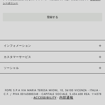
シーポリシー
インフォメーション
カスタマーサービス
FOPE BOUTIQUES
店舗検索
ソーシャル
カスタマーサポート
倫理とサステナビリティ
お問い合わせ
ブランド (概要)
INSTAGRAM
サイズガイド
採用情報
FACEBOOK
真正性および保証について
インベスター・リレーションズ
FOPE S.P.A VIA MARIA TERESA MIONI, 10, 36100 VICENZA - ITALIA -
YOUTUBE
配送・返品
C.F. / PIVA 00163880248 - CAPITALE SOCIALE: 5.434.608 REA: 114378
ACCESSIBILITY
内部通報
-
-
LINKEDIN
お支払い方法
使用および販売条件