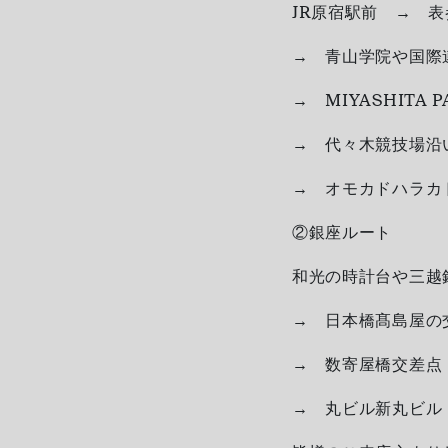
JR原宿駅前 → 表
→ 青山学院や国際
→ MIYASHITA
→ 代々木競技場沿
→ オモカドハラカ
②銀座ルート
和光の時計台や三越
→ 日本橋髙島屋の
→ 数寄屋橋交差点
→ 丸ビル新丸ビ