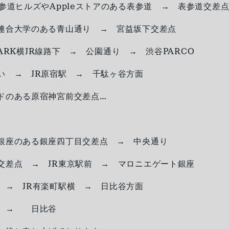
参道ヒルズやAppleストアのある表参道 → 表参道交差
連合大学のある青山通り → 宮益坂下交差点
 PARK横JR線路下 → 公園通り → 渋谷PARCO
い → JR原宿駅 → 千駄ヶ谷方面
ドのある原宿神宮前交差点…
銀座のある銀座四丁目交差点 → 中央通り
交差点 → JR東京駅前 → マロニエゲート銀座
 → JR有楽町駅横 → 日比谷方面
ル → 日比谷