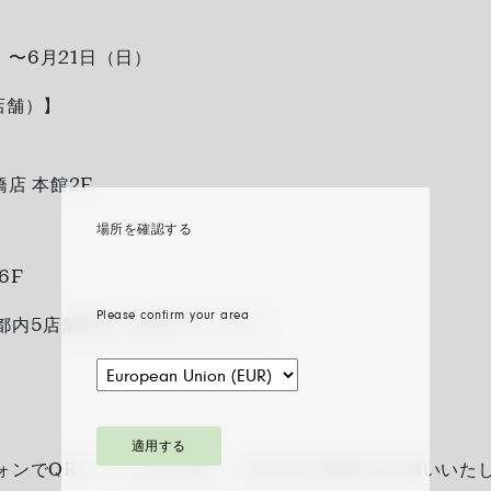
）〜6月21日（日）
店舗）】
橋店 本館2F
場所を確認する
6F
Please confirm your area
都内5店舗限定で実施いたします。
適用する
ォンでQRコードを読み取り、FOPE会員登録をお願いいた