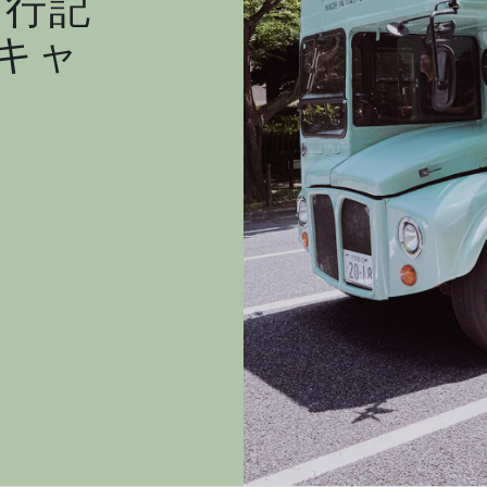
運行記
定キャ