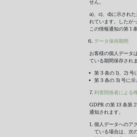
せん。
a)、c)、d)に示
れています。したが
この情報通知の第 1
データ保持期間
お客様の個人データは、
ている期間保存されま
第 3 条の 1)、
第 3 条の 3) 
利害関係者による
GDPR の第 13 条
通知されます。
個人データへのアク
ている場合は、次の