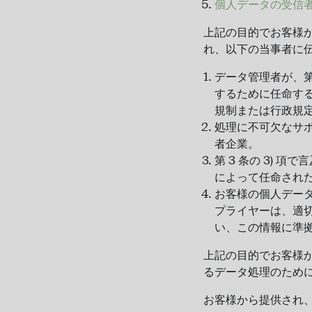
個人データの受信
上記の目的でお客様
れ、以下の当事者に伝
データ管理者が、第 
するために任命す
規制または行政規
処理に不可欠なサ
者企業。
第 3 条の 3)
によって任命され
お客様の個人デー
プライヤーは、適
い、この情報に準
上記の目的でお客様か
るデータ処理のため
お客様から提供され