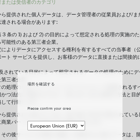
者または受信者のカテゴリ
から提供された個人データは、データ管理者の従業員および/ま
達される場合があります:
3 条の 1) および 2) の目的によって想定される処理の実施
る可能性のある第三者企業。
定によりデータにアクセスする権利を有するすべての当事者（
ポート サービスを提供し、お客様のデータに直接または間接的
 項で言及されている目的によって想定されるデータの処理のために
た第三者企業。
場所を確認する
タの処理のためにデータ コントローラーによって使用されるす
切かつ法的に承認されており、割り当てられた処理の方法と目
拠して行動します。
Please confirm your area
ら提供された個人データは、第 3 条の 3) 項で言及されてい
に商業パートナーに転送される場合があります。
、その後サービスの管理に関連して処理された個人データは、