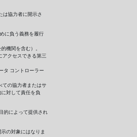
たは協力者に開示さ
のために負う義務を履行
公的機関を含む）。
にアクセスできる第三
データ コントローラー
べての協力者またはサ
的に対して責任を負
る目的によって提供され
開示の対象にはなりま