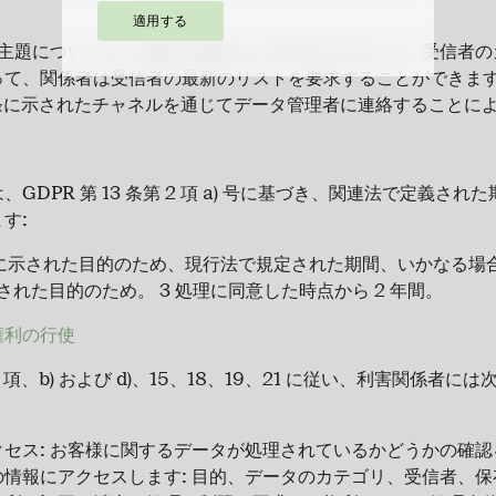
適用する
された主題については、頻繁に更新および改訂されるため、受信者
って、関係者は受信者の最新のリストを要求することができま
 条に示されたチャネルを通じてデータ管理者に連絡することに
GDPR 第 13 条第 2 項 a) 号に基づき、関連法で定義さ
す:
2) 号に示された目的のため、現行法で規定された期間、いかなる場合
号に示された目的のため。 3 処理に同意した時点から 2 年間。
権利の行使
第 2 項、b) および d)、15、18、19、21 に従い、利害関係者
セス: お客様に関するデータが処理されているかどうかの確
情報にアクセスします: 目的、データのカテゴリ、受信者、