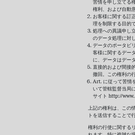
苦情を申し立てる
権利、および自動
お客様に関する訂
理を制限する目的
処理への異議申し立
のデータ処理に対
データのポータビリ
客様に関するデー
に、データはデータ
直接的および間接
撤回。この権利の
Art. に従って苦
いて管轄監督当局
サイト http://w
上記の権利は、この情
トを送信することで
権利の行使に関するリ
れます。特に複雑な場