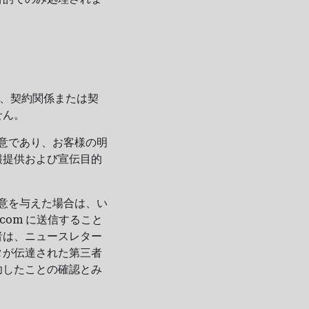
場合、契約関係または契
せん。
任意であり、お客様の明
報提供および宣伝目的
同意を与えた場合は、い
.com に送信すること
者は、ニュースレター
タが伝達された第三者
功したことの確認とみ