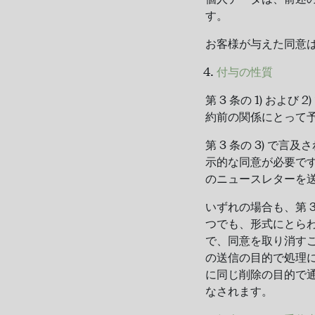
す。
お客様が与えた同意は、G
付与の性質
第 3 条の 1) お
約前の関係にとって
第 3 条の 3) 
示的な同意が必要で
のニュースレターを
いずれの場合も、第 
つでも、形式にとらわれ
で、同意を取り消す
の送信の目的で処理
に同じ削除の目的で
なされます。