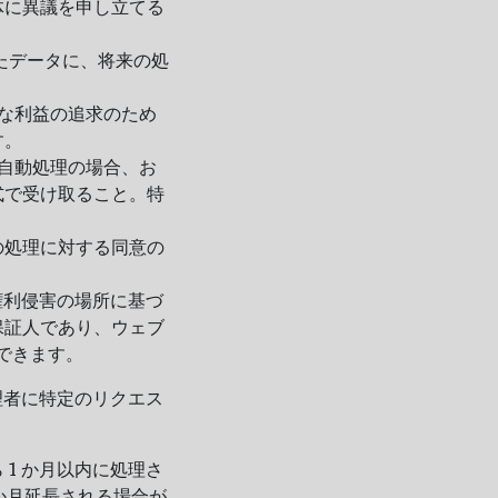
体に異議を申し立てる
たデータに、将来の処
当な利益の追求のため
す。
る自動処理の場合、お
式で受け取ること。特
の処理に対する同意の
は権利侵害の場所に基づ
保証人であり、ウェブ
連絡できます。
理者に特定のリクエス
1 か月以内に処理さ
か月延長される場合が