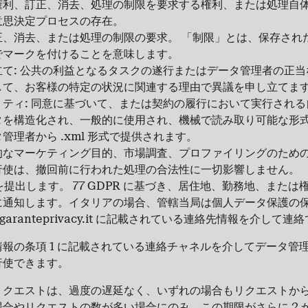
権利、訂正、消去、処理の制限を要求する権利、または処理自
意思決定プロセスの存在。
正、消去、または処理の制限の要求。 「制限」とは、保存され
でマークを付けることを意味します。
て: 公共の利益となるタスクの遂行またはデータ管理者の正
して、お客様の特定の状況に関連する理由で異議を申し立てま
ティ: 同意に基づいて、または契約の履行において実行され
タを構造化され、一般的に使用され、機械で読み取り可能な形
管理者から .xml 形式で提供されます。
的なマーケティング目的、市場調査、プロファイリングのため
行使は、撤回前に行われた処理の合法性に一切影響しません。
情を提出します。 77 GDPR に基づき、居住地、勤務地、また
に通知します。イタリアの場合、管轄当局は個人データ保護の
ww.garanteprivacy.it に記載されている連絡先情報を介して
報の条項 1 に記載されている連絡チャネルを介してデータ管
行使できます。
クエストは、過度の遅延なく、いずれの場合もリクエストから 
合やリクエストの数が多い場合にのみ、この期限がさらに 2 