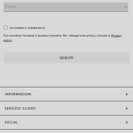
Acconsento a ricevere email
Puoi annullare l’iscrizione in qualsiasi momento. Per i dettagli sulla privacy, consulta la
Privacy
policy
INFORMAZIONI
SERVIZIO CLIENTI
BOUTIQUE FOPE
ALTRI RIVENDITORI
SOCIAL
ASSISTENZA CLIENTI
ETICA E SOSTENIBILITÀ