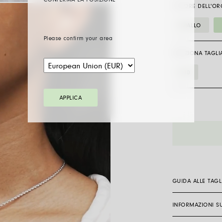
CONFERMA LA POSIZIONE
COLORE DELL'OR
GIALLO
Please confirm your area
SELEZIONA TAGLI
410
APPLICA
89103FX_BB
a
cravattino
quantità
GUIDA ALLE TAGL
INFORMAZIONI SU
Il modo di indossa
comfort. Anche se
confortevoli, la v