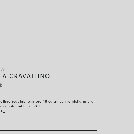
IA
 A CRAVATTINO
€
attino regolabile in oro 18 carati con rondella in oro
castonato nel logo FOPE
FX_BB