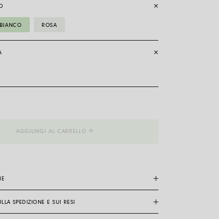
O
BIANCO
ROSA
A
__Collana
AGGIUNGI AL CARRELLO
IE
LLA SPEDIZIONE E SUI RESI
re un gioiello è molto legato a personalità, gusti e
 in generale i gioielli FOPE sono particolarmente
estibilità cambia in base al modello. Per questo, se non è