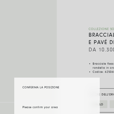
COLLEZIONE S
BRACCIAL
E PAVÉ D
DA
10.30
Bracciale fles
rondella in or
Codice:
62506
CONFERMA LA POSIZIONE
COLORE DELL'OR
GIALLO
Please confirm your area