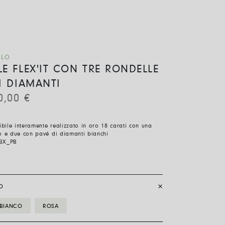
OLO
E FLEX'IT CON TRE RONDELLE
I DIAMANTI
0,00
€
sibile interamente realizzato in oro 18 carati con una
o e due con pavé di diamanti bianchi
BX_PB
O
BIANCO
ROSA