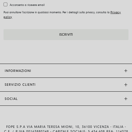
Acconsento a ricevere email
Puoi annullare l’iscrizione in qualsiasi momento. Per i dettagli sulla privacy, consulta la
Privacy
policy
INFORMAZIONI
SERVIZIO CLIENTI
BOUTIQUE FOPE
ALTRI RIVENDITORI
SOCIAL
ASSISTENZA CLIENTI
ETICA E SOSTENIBILITÀ
CONTATTACI
TECNOLOGIA E ARTIGIANALITÀ
INSTAGRAM
GUIDA ALLE TAGLIE
LAVORA CON NOI
FACEBOOK
AUTENTICITÀ E GARANZIA
INVESTOR RELATIONS
FOPE S.P.A VIA MARIA TERESA MIONI, 10, 36100 VICENZA - ITALIA -
YOUTUBE
SPEDIZIONI E RESI
C.F. / P.IVA 00163880248 - CAPITALE SOCIALE: 5.434.608 REA: 114378