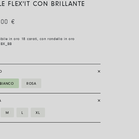
E FLEX'IT CON BRILLANTE
,00
€
sibile in oro 18 carati, con rondella in oro
1BX_BB
O
BIANCO
ROSA
A
M
L
XL