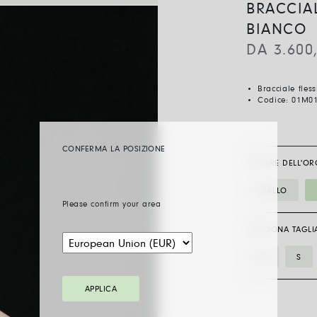
BRACCIAL
BIANCO
DA
3.600
Bracciale fles
Codice:
01M0
CONFERMA LA POSIZIONE
COLORE DELL'OR
GIALLO
Please confirm your area
SELEZIONA TAGLI
XS
S
APPLICA