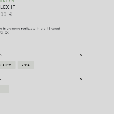
SENTIALS
LEX'IT
,00
€
ile interamente realizzato in oro 18 carati
AX_XX
O
BIANCO
ROSA
A
L
__Anello