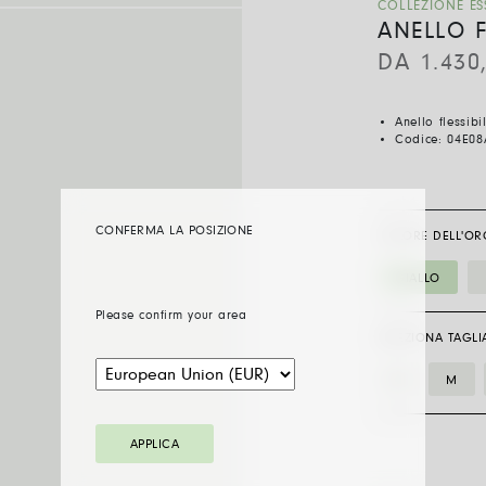
COLLEZIONE ES
ANELLO F
DA
1.430
Anello flessib
Codice:
04E08
CONFERMA LA POSIZIONE
COLORE DELL'OR
GIALLO
Please confirm your area
SELEZIONA TAGLI
S
M
APPLICA
04E08AX_XX