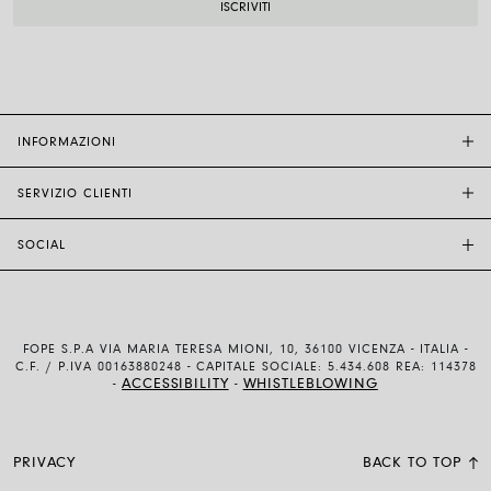
INFORMAZIONI
SERVIZIO CLIENTI
BOUTIQUE FOPE
ALTRI RIVENDITORI
SOCIAL
ASSISTENZA CLIENTI
ETICA E SOSTENIBILITÀ
CONTATTACI
TECNOLOGIA E ARTIGIANALITÀ
INSTAGRAM
GUIDA ALLE TAGLIE
LAVORA CON NOI
FACEBOOK
AUTENTICITÀ E GARANZIA
INVESTOR RELATIONS
FOPE S.P.A VIA MARIA TERESA MIONI, 10, 36100 VICENZA - ITALIA -
YOUTUBE
SPEDIZIONI E RESI
C.F. / P.IVA 00163880248 - CAPITALE SOCIALE: 5.434.608 REA: 114378
ACCESSIBILITY
WHISTLEBLOWING
-
-
LINKEDIN
METODI DI PAGAMENTO
CONDIZIONI D’USO E DI VENDITA
PRIVACY
BACK TO TOP