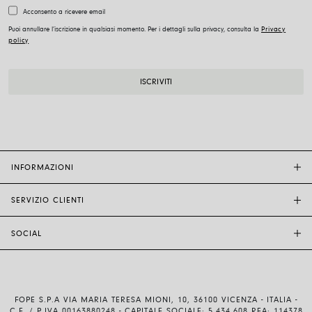
Acconsento a ricevere email
Puoi annullare l’iscrizione in qualsiasi momento. Per i dettagli sulla privacy, consulta la
Privacy
policy
INFORMAZIONI
SERVIZIO CLIENTI
BOUTIQUE FOPE
ALTRI RIVENDITORI
SOCIAL
ASSISTENZA CLIENTI
ETICA E SOSTENIBILITÀ
CONTATTACI
TECNOLOGIA E ARTIGIANALITÀ
INSTAGRAM
GUIDA ALLE TAGLIE
LAVORA CON NOI
FACEBOOK
AUTENTICITÀ E GARANZIA
INVESTOR RELATIONS
FOPE S.P.A VIA MARIA TERESA MIONI, 10, 36100 VICENZA - ITALIA -
YOUTUBE
SPEDIZIONI E RESI
C.F. / P.IVA 00163880248 - CAPITALE SOCIALE: 5.434.608 REA: 114378