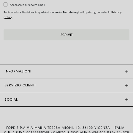
Acconsento a ricevere email
Puoi annullare l’iscrizione in qualsiasi momento. Per i dettagli sulla privacy, consulta la
Privacy
policy
INFORMAZIONI
SERVIZIO CLIENTI
BOUTIQUE FOPE
ALTRI RIVENDITORI
SOCIAL
ASSISTENZA CLIENTI
ETICA E SOSTENIBILITÀ
CONTATTACI
TECNOLOGIA E ARTIGIANALITÀ
INSTAGRAM
GUIDA ALLE TAGLIE
LAVORA CON NOI
FACEBOOK
AUTENTICITÀ E GARANZIA
INVESTOR RELATIONS
FOPE S.P.A VIA MARIA TERESA MIONI, 10, 36100 VICENZA - ITALIA -
YOUTUBE
SPEDIZIONI E RESI
C.F. / P.IVA 00163880248 - CAPITALE SOCIALE: 5.434.608 REA: 114378