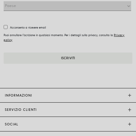
Acconsento a ricevere email
Puoi annullare l’iscrizione in qualsiasi momento. Per i dettagli sulla privacy, consulta la
Privacy
policy
INFORMAZIONI
SERVIZIO CLIENTI
BOUTIQUE FOPE
ALTRI RIVENDITORI
SOCIAL
ASSISTENZA CLIENTI
ETICA E SOSTENIBILITÀ
CONTATTACI
TECNOLOGIA E ARTIGIANALITÀ