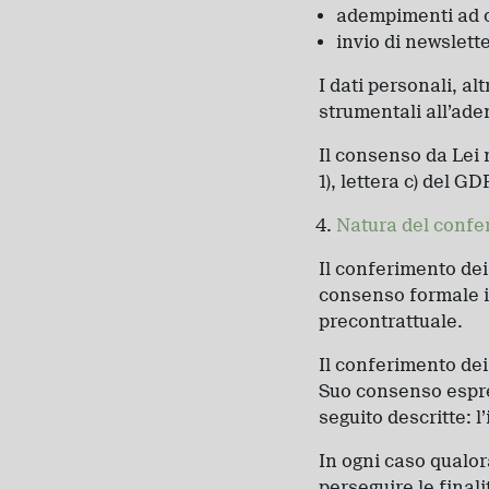
adempimenti ad ob
invio di newslett
I dati personali, a
strumentali all’ade
Il consenso da Lei 
1), lettera c) del GD
Natura del confe
Il conferimento dei S
consenso formale i
precontrattuale.
Il conferimento dei S
Suo consenso espre
seguito descritte: 
In ogni caso qualor
perseguire le finali