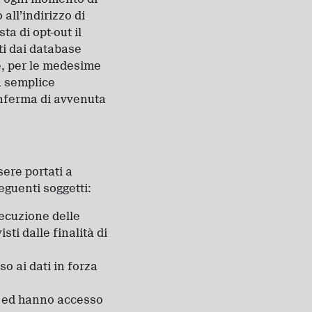
all’indirizzo di
ta di opt-out il
ti dai database
re, per le medesime
La semplice
onferma di avvenuta
sere portati a
eguenti soggetti:
secuzione delle
ti dalle finalità di
so ai dati in forza
ti ed hanno accesso