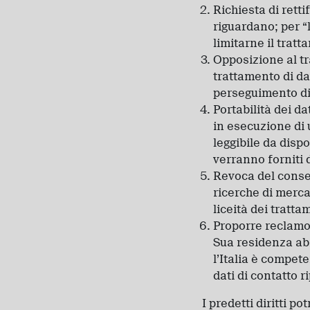
Richiesta di retti
riguardano; per “l
limitarne il tratt
Opposizione al tr
trattamento di da
perseguimento di 
Portabilità dei d
in esecuzione di 
leggibile da dispo
verranno forniti d
Revoca del consen
ricerche di mercat
liceità dei tratta
Proporre reclamo 
Sua residenza abit
l’Italia è compete
dati di contatto r
I predetti diritti p