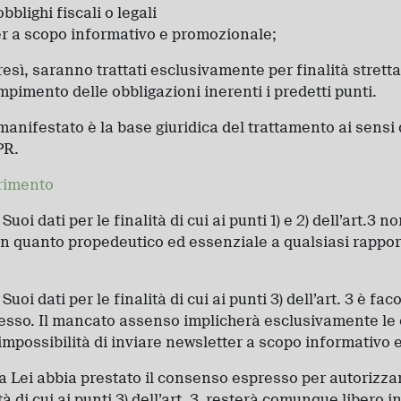
blighi fiscali o legali
er a scopo informativo e promozionale;
ltresì, saranno trattati esclusivamente per finalità stre
mpimento delle obbligazioni inerenti i predetti punti.
manifestato è la base giuridica del trattamento ai sensi 
PR.
rimento
uoi dati per le finalità di cui ai punti 1) e 2) dell’art.3 
n quanto propedeutico ed essenziale a qualsiasi rappor
uoi dati per le finalità di cui ai punti 3) dell’art. 3 è faco
sso. Il mancato assenso implicherà esclusivamente le
l’impossibilità di inviare newsletter a scopo informativo
a Lei abbia prestato il consenso espresso per autorizzare
tà di cui ai punti 3) dell’art. 3, resterà comunque libero