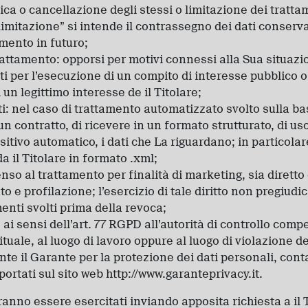
fica o cancellazione degli stessi o limitazione dei tratt
imitazione” si intende il contrassegno dei dati conservat
amento in futuro;
attamento: opporsi per motivi connessi alla Sua situazio
ti per l’esecuzione di un compito di interesse pubblico o 
un legittimo interesse de il Titolare;
ati: nel caso di trattamento automatizzato svolto sulla b
un contratto, di ricevere in un formato strutturato, di u
sitivo automatico, i dati che La riguardano; in particolare
a il Titolare in formato .xml;
so al trattamento per finalità di marketing, sia diretto 
o e profilazione; l’esercizio di tale diritto non pregiudi
menti svolti prima della revoca;
ai sensi dell’art. 77 RGPD all’autorità di controllo comp
uale, al luogo di lavoro oppure al luogo di violazione dei
nte il Garante per la protezione dei dati personali, conta
iportati sul sito web http://www.garanteprivacy.it.
otranno essere esercitati inviando apposita richiesta a il 