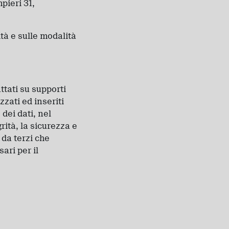
pieri 31,
ità e sulle modalità
attati su supporti
zati ed inseriti
dei dati, nel
rità, la sicurezza e
 da terzi che
ari per il