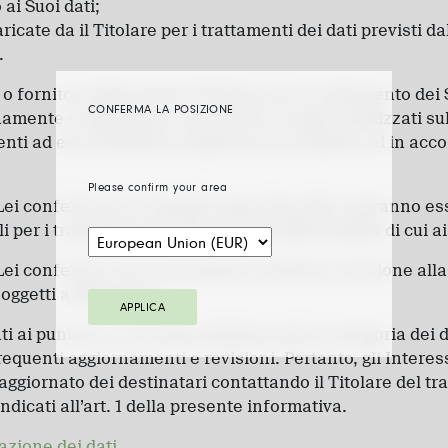
 ai Suoi dati;
icate da il Titolare per i trattamenti dei dati previsti dall
.
 o fornitori utilizzati da il Titolare per il trattamento dei
CONFERMA LA POSIZIONE
amente e legalmente autorizzati e responsabilizzati sul
enti ad essi attribuiti ed agiranno nel rispetto ed in acc
Please confirm your area
Lei conferiti, per le finalità sopra descritte, potranno es
er i trattamenti dei dati previsti dalle finalità di cui ai p
Lei conferiti e successivamente trattati in relazione all
oggetti a diffusione.
APPLICA
ti ai punti a), c) e d) viene indicata solo la categoria dei 
requenti aggiornamenti e revisioni. Pertanto, gli Intere
 aggiornato dei destinatari contattando il Titolare del t
indicati all’art. 1 della presente informativa.
azione dei dati