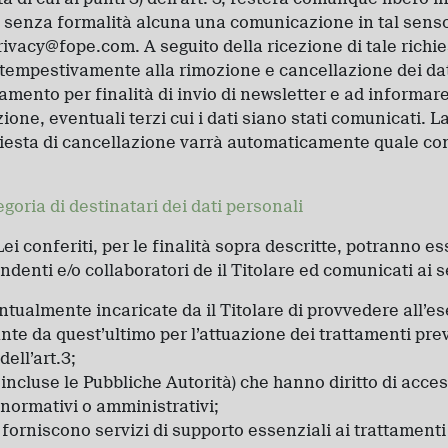
 senza formalità alcuna una comunicazione in tal senso 
ivacy@fope.com. A seguito della ricezione di tale richies
 tempestivamente alla rimozione e cancellazione dei da
attamento per finalità di invio di newsletter e ad informa
zione, eventuali terzi cui i dati siano stati comunicati. 
chiesta di cancellazione varrà automaticamente quale c
goria di destinatari dei dati personali
Lei conferiti, per le finalità sopra descritte, potranno es
denti e/o collaboratori de il Titolare ed comunicati ai s
ntualmente incaricate da il Titolare di provvedere all’e
te da quest’ultimo per l’attuazione dei trattamenti previs
 dell’art.3;
ivi incluse le Pubbliche Autorità) che hanno diritto di acces
normativi o amministrativi;
 forniscono servizi di supporto essenziali ai trattamen