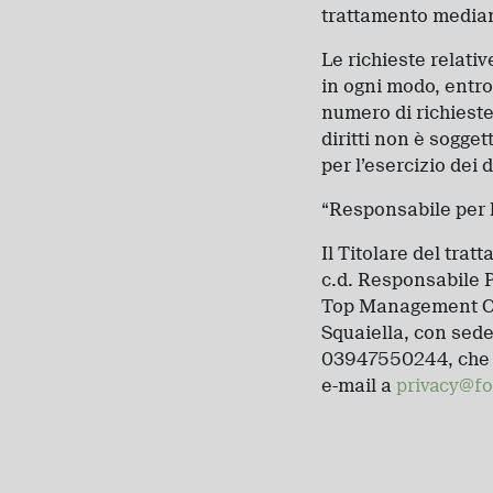
trattamento mediante
Le richieste relativ
in ogni modo, entro
numero di richieste 
diritti non è sogget
per l’esercizio dei d
“Responsabile per l
Il Titolare del tra
c.d. Responsabile Pr
Top Management Con
Squaiella, con sede 
03947550244, che p
e-mail a
privacy@f