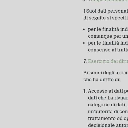
I Suoi dati persona
di seguito si specif
per le finalità ind
comunque per un p
per le finalità in
consenso al trat
Esercizio dei diri
Ai sensi degli artic
che ha diritto di:
Accesso ai dati p
dati che La riguar
categorie di dati,
un’autorità di con
trattamento od o
decisionale auto