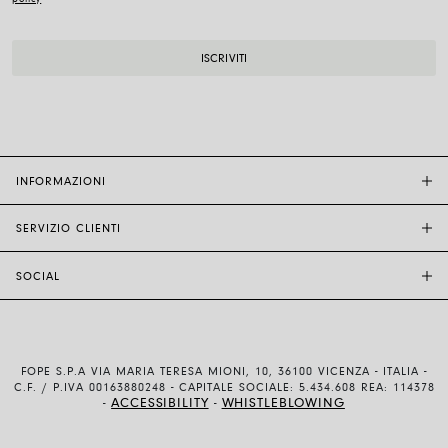
INFORMAZIONI
SERVIZIO CLIENTI
BOUTIQUE FOPE
ALTRI RIVENDITORI
SOCIAL
ASSISTENZA CLIENTI
ETICA E SOSTENIBILITÀ
CONTATTACI
TECNOLOGIA E ARTIGIANALITÀ
INSTAGRAM
GUIDA ALLE TAGLIE
LAVORA CON NOI
FACEBOOK
AUTENTICITÀ E GARANZIA
INVESTOR RELATIONS
FOPE S.P.A VIA MARIA TERESA MIONI, 10, 36100 VICENZA - ITALIA -
YOUTUBE
SPEDIZIONI E RESI
C.F. / P.IVA 00163880248 - CAPITALE SOCIALE: 5.434.608 REA: 114378
ACCESSIBILITY
WHISTLEBLOWING
-
-
LINKEDIN
METODI DI PAGAMENTO
CONDIZIONI D’USO E DI VENDITA