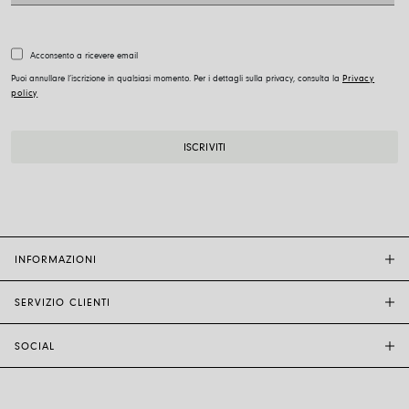
Acconsento a ricevere email
Puoi annullare l’iscrizione in qualsiasi momento. Per i dettagli sulla privacy, consulta la
Privacy
policy
INFORMAZIONI
SERVIZIO CLIENTI
BOUTIQUE FOPE
ALTRI RIVENDITORI
SOCIAL
ASSISTENZA CLIENTI
ETICA E SOSTENIBILITÀ
CONTATTACI
TECNOLOGIA E ARTIGIANALITÀ
INSTAGRAM
GUIDA ALLE TAGLIE
LAVORA CON NOI