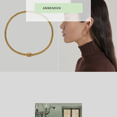
FLEX’IT ARMBAND MIT
VON
FLEX’IT RING
VON 2.970 €
ZWEIFARBIGEM
8.770
ANWENDEN
GEFLECHT
€
FLEX’IT KETTE MIT
VON
750 GOLD
VON 4.970
DEKORATIVEN
14.980
CREOLEN
€
VERSCHLUSS
€