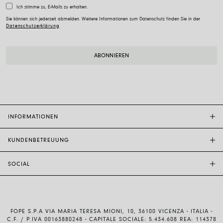
Ich stimme zu, E-Mails zu erhalten.
Sie können sich jederzeit abmelden. Weitere Informationen zum Datenschutz finden Sie in der
Datenschutzerklärung
INFORMATIONEN
KUNDENBETREUUNG
FOPE-BOUTIQUE
STORE LOCATOR
SOCIAL
KUNDENDIENST
ETHIK UND NACHHALTIGKEIT
KONTAKTE
TECHNOLOGIE UND KUNSTHANDWERK
INSTAGRAM
GRÖSSENFÜHRER
MIT UNS ARBEITEN
FACEBOOK
ECHTHEIT UND GARANTIE
INVESTOR RELATIONS
FOPE S.P.A VIA MARIA TERESA MIONI, 10, 36100 VICENZA - ITALIA -
YOUTUBE
VERSAND UND RÜCKSENDUNG
C.F. / P.IVA 00163880248 - CAPITALE SOCIALE: 5.434.608 REA: 114378