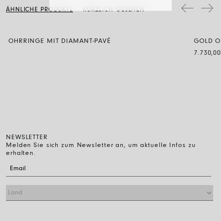
Schmuckstücke mit Diamanten werden mit Wasser und neutraler Seife
ÄHNLICHE PRODUKTE
KÜRZLICH GESEHEN
gereinigt, dann spült man sie ab und lässt sie einfach an der Luft
trocknen.
OHRRINGE MIT DIAMANT-PAVÉ
GOLD O
7.730,0
NEWSLETTER
Melden Sie sich zum Newsletter an, um aktuelle Infos zu
erhalten.