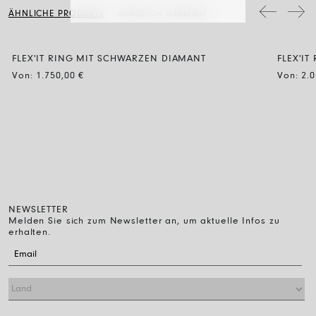
Schmuckstücke mit Diamanten werden mit Wasser und neutraler Seife
ÄHNLICHE PRODUKTE
KÜRZLICH GESEHEN
gereinigt, dann spült man sie ab und lässt sie einfach an der Luft
trocknen.
FLEX'IT RING MIT SCHWARZEN DIAMANT
FLEX'IT
BLACK DIAMOND
Von:
1.750,00
€
Von:
2.
NEWSLETTER
Melden Sie sich zum Newsletter an, um aktuelle Infos zu
erhalten.