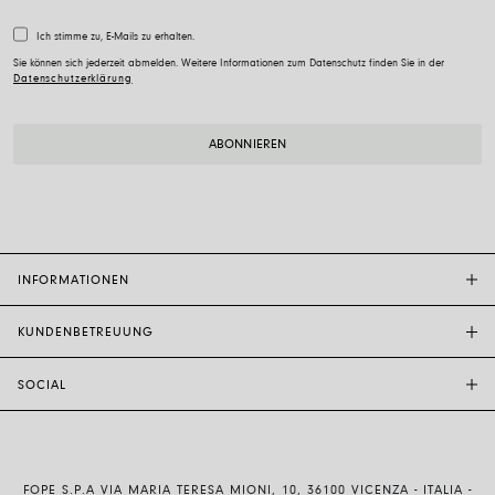
Ich stimme zu, E-Mails zu erhalten.
Sie können sich jederzeit abmelden. Weitere Informationen zum Datenschutz finden Sie in der
Datenschutzerklärung
INFORMATIONEN
KUNDENBETREUUNG
FOPE-BOUTIQUE
STORE LOCATOR
SOCIAL
KUNDENDIENST
ETHIK UND NACHHALTIGKEIT
KONTAKTE
TECHNOLOGIE UND KUNSTHANDWERK
INSTAGRAM
GRÖSSENFÜHRER
MIT UNS ARBEITEN
FACEBOOK
ECHTHEIT UND GARANTIE
INVESTOR RELATIONS
FOPE S.P.A VIA MARIA TERESA MIONI, 10, 36100 VICENZA - ITALIA -