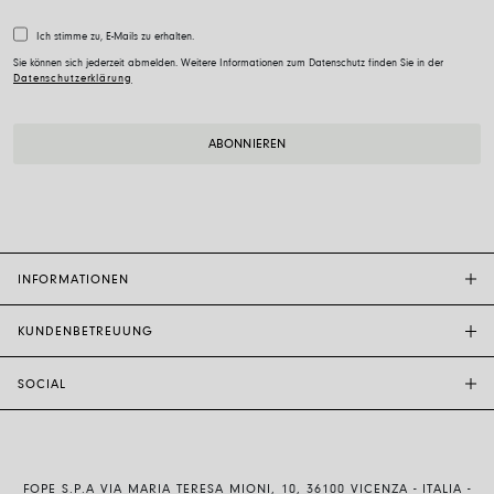
Ich stimme zu, E-Mails zu erhalten.
Sie können sich jederzeit abmelden. Weitere Informationen zum Datenschutz finden Sie in der
Datenschutzerklärung
INFORMATIONEN
KUNDENBETREUUNG
FOPE-BOUTIQUE
STORE LOCATOR
SOCIAL
KUNDENDIENST
ETHIK UND NACHHALTIGKEIT
KONTAKTE
TECHNOLOGIE UND KUNSTHANDWERK
INSTAGRAM
GRÖSSENFÜHRER
MIT UNS ARBEITEN
FACEBOOK
ECHTHEIT UND GARANTIE
INVESTOR RELATIONS
FOPE S.P.A VIA MARIA TERESA MIONI, 10, 36100 VICENZA - ITALIA -