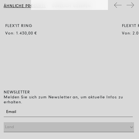
Schmuckstücke mit Diamanten werden mit Wasser und neutraler Seife
ÄHNLICHE PRODUKTE
KÜRZLICH GESEHEN
gereinigt, dann spült man sie ab und lässt sie einfach an der Luft
trocknen.
FLEX'IT RING
FLEX'IT
Von:
1.430,00
€
Von:
2.
NEWSLETTER
Melden Sie sich zum Newsletter an, um aktuelle Infos zu
erhalten.