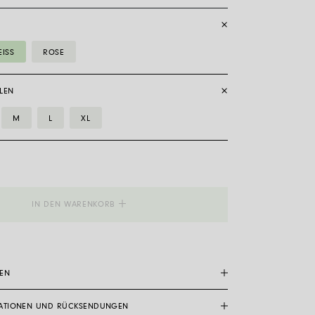
ISS
ROSE
LEN
M
L
XL
_Flex'it
IN DEN WARENKORB
DEN
ATIONEN UND RÜCKSENDUNGEN
ckstück zu tragen, hängt sehr stark von der Persönlichkeit,