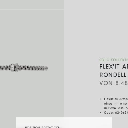
SOLO KOLLEKT
FLEX'IT
RONDELL
VON
8.4
Flexibles Arm
eines mit ein
in Pavé-Fassu
Code:
62406B