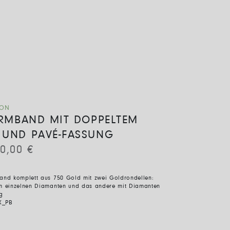
ION
 ARMBAND MIT DOPPELTEM
 UND PAVÉ-FASSUNG
80,00
€
band komplett aus 750 Gold mit zwei Goldrondellen:
em einzelnen Diamanten und das andere mit Diamanten
ng
X_PB