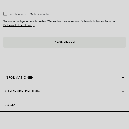
Ich stimme zu, E-Mails zu erhalten.
Sie können sich jederzeit abmelden. Weitere Informationen zum Datenschutz finden Sie in der
Datenschutzerklärung
INFORMATIONEN
KUNDENBETREUUNG
FOPE-BOUTIQUE
STORE LOCATOR
SOCIAL
KUNDENDIENST
ETHIK UND NACHHALTIGKEIT
KONTAKTE
TECHNOLOGIE UND KUNSTHANDWERK
INSTAGRAM
GRÖSSENFÜHRER
MIT UNS ARBEITEN