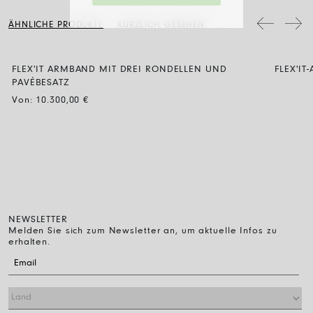
regelmäßig mit einem weichen, trockenen Tuch abzuwischen.
das Verfahren unter diesem Link.
Schmuckstücke mit Diamanten werden mit Wasser und neutraler Seife
ÄHNLICHE PRODUKTE
KÜRZLICH GESEHEN
gereinigt, dann spült man sie ab und lässt sie einfach an der Luft
trocknen.
FLEX'IT ARMBAND MIT DREI RONDELLEN UND
FLEX'I
PAVÉBESATZ
Von:
10.300,00
€
NEWSLETTER
Melden Sie sich zum Newsletter an, um aktuelle Infos zu
erhalten.