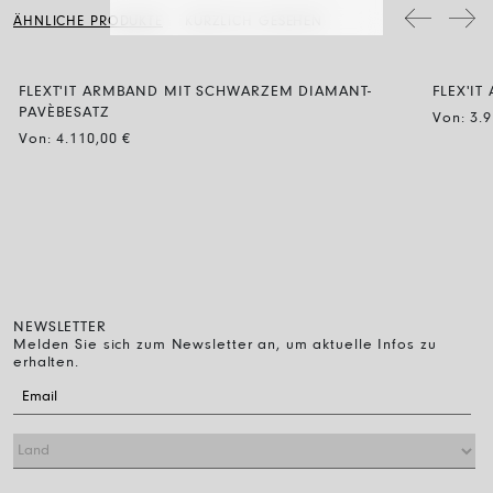
Schmuckstücke mit Diamanten werden mit Wasser und neutraler Seife
ÄHNLICHE PRODUKTE
KÜRZLICH GESEHEN
gereinigt, dann spült man sie ab und lässt sie einfach an der Luft
trocknen.
FLEXT'IT ARMBAND MIT SCHWARZEM DIAMANT-
FLEX'I
BLACK
PAVÈBESATZ
Von:
3.
Von:
4.110,00
€
NEWSLETTER
Melden Sie sich zum Newsletter an, um aktuelle Infos zu
erhalten.