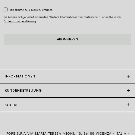
Ich stimme zu, E-Mails zu erhalten.
Sie können sich jederzeit abmelden. Weitere Informationen zum Datenschutz finden Sie in der
Datenschutzerklärung
INFORMATIONEN
KUNDENBETREUUNG
FOPE-BOUTIQUE
STORE LOCATOR
SOCIAL
KUNDENDIENST
ETHIK UND NACHHALTIGKEIT
KONTAKTE
TECHNOLOGIE UND KUNSTHANDWERK
INSTAGRAM
GRÖSSENFÜHRER
MIT UNS ARBEITEN
FACEBOOK
ECHTHEIT UND GARANTIE
INVESTOR RELATIONS
FOPE S.P.A VIA MARIA TERESA MIONI, 10, 36100 VICENZA - ITALIA -