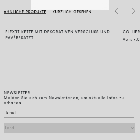
regelmäßig mit einem weichen, trockenen Tuch abzuwischen.
das Verfahren unter diesem Link.
Schmuckstücke mit Diamanten werden mit Wasser und neutraler Seife
ÄHNLICHE PRODUKTE
KÜRZLICH GESEHEN
gereinigt, dann spült man sie ab und lässt sie einfach an der Luft
trocknen.
FLEX'IT KETTE MIT DEKORATIVEN VERSCLUSS UND
COLLIE
PAVÉBESATZT
Von:
7.
NEWSLETTER
Melden Sie sich zum Newsletter an, um aktuelle Infos zu
erhalten.