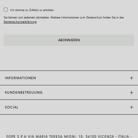
Ich stimme zu, E-Mails zu erhalten.
Sie können sich jederzeit abmelden. Weitere Informationen zum Datenschutz finden Sie in der
Datenschutzerklärung
INFORMATIONEN
KUNDENBETREUUNG
FOPE-BOUTIQUE
STORE LOCATOR
SOCIAL
KUNDENDIENST
ETHIK UND NACHHALTIGKEIT
KONTAKTE
TECHNOLOGIE UND KUNSTHANDWERK
INSTAGRAM
GRÖSSENFÜHRER
MIT UNS ARBEITEN
FACEBOOK
ECHTHEIT UND GARANTIE
INVESTOR RELATIONS
FOPE S.P.A VIA MARIA TERESA MIONI, 10, 36100 VICENZA - ITALIA -