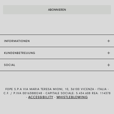
INFORMATIONEN
KUNDENBETREUUNG
FOPE-BOUTIQUE
STORE LOCATOR
SOCIAL
KUNDENDIENST
ETHIK UND NACHHALTIGKEIT
KONTAKTE
TECHNOLOGIE UND KUNSTHANDWERK
INSTAGRAM
GRÖSSENFÜHRER
MIT UNS ARBEITEN
FACEBOOK
ECHTHEIT UND GARANTIE
INVESTOR RELATIONS
FOPE S.P.A VIA MARIA TERESA MIONI, 10, 36100 VICENZA - ITALIA -
YOUTUBE
VERSAND UND RÜCKSENDUNG
C.F. / P.IVA 00163880248 - CAPITALE SOCIALE: 5.434.608 REA: 114378
ACCESSIBILITY
WHISTLEBLOWING
-
-
LINKEDIN
ZAHLUNSMETHODEN
ALLGEMEINE BEDINGUNGEN