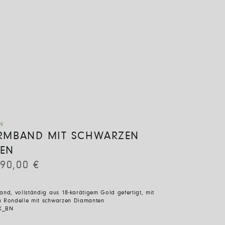
N
-ARMBAND MIT SCHWARZEN
EN
190,00
€
and, vollständig aus 18-karätigem Gold gefertigt, mit
n Rondelle mit schwarzen Diamanten
X_BN