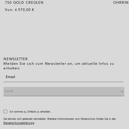
750 GOLD CREOLEN
OHRRIN
Von:
4.970,00
€
NEWSLETTER
Melden Sie sich zum Newsletter an, um aktuelle Infos zu
erhalten.
Ich stimme zu, E-Mails zu erhalten.
Sie können sich jederzeit abmelden. Weitere Informationen zum Datenschutz finden Sie in der
Datenschutzerklärung