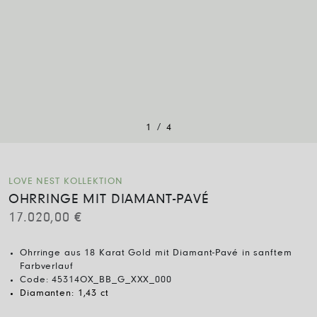
/
1
4
LOVE NEST KOLLEKTION
OHRRINGE MIT DIAMANT-PAVÉ
17.020,00
€
Ohrringe aus 18 Karat Gold mit Diamant-Pavé in sanftem
Farbverlauf
Code:
45314OX_BB_G_XXX_000
Diamanten:
1,43 ct