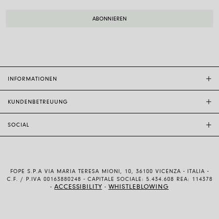
INFORMATIONEN
KUNDENBETREUUNG
FOPE-BOUTIQUE
STORE LOCATOR
SOCIAL
KUNDENDIENST
ETHIK UND NACHHALTIGKEIT
KONTAKTE
TECHNOLOGIE UND KUNSTHANDWERK
INSTAGRAM
GRÖSSENFÜHRER
MIT UNS ARBEITEN
FACEBOOK
ECHTHEIT UND GARANTIE
INVESTOR RELATIONS
FOPE S.P.A VIA MARIA TERESA MIONI, 10, 36100 VICENZA - ITALIA -
YOUTUBE
VERSAND UND RÜCKSENDUNG
C.F. / P.IVA 00163880248 - CAPITALE SOCIALE: 5.434.608 REA: 114378
ACCESSIBILITY
WHISTLEBLOWING
-
-
LINKEDIN
ZAHLUNSMETHODEN
ALLGEMEINE BEDINGUNGEN