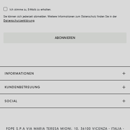
Ich stimme zu, E-Mails zu erhalten.
Sie können sich jederzeit abmelden. Weitere Informationen zum Datenschutz finden Sie in der
Datenschutzerklärung
INFORMATIONEN
KUNDENBETREUUNG
FOPE-BOUTIQUE
STORE LOCATOR
SOCIAL
KUNDENDIENST
ETHIK UND NACHHALTIGKEIT
KONTAKTE
TECHNOLOGIE UND KUNSTHANDWERK
INSTAGRAM
GRÖSSENFÜHRER
MIT UNS ARBEITEN
FACEBOOK
ECHTHEIT UND GARANTIE
INVESTOR RELATIONS
FOPE S.P.A VIA MARIA TERESA MIONI, 10, 36100 VICENZA - ITALIA -