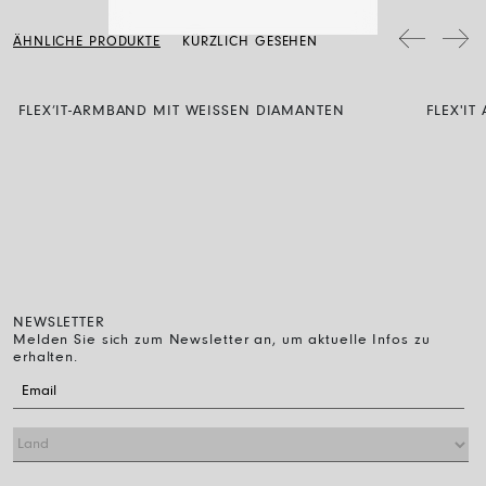
regelmäßig mit einem weichen, trockenen Tuch abzuwischen.
das Verfahren unter diesem Link.
Schmuckstücke mit Diamanten werden mit Wasser und neutraler Seife
ÄHNLICHE PRODUKTE
KÜRZLICH GESEHEN
gereinigt, dann spült man sie ab und lässt sie einfach an der Luft
trocknen.
FLEX’IT-ARMBAND MIT WEISSEN DIAMANTEN
FLEX'I
BLACK
NEWSLETTER
Melden Sie sich zum Newsletter an, um aktuelle Infos zu
erhalten.