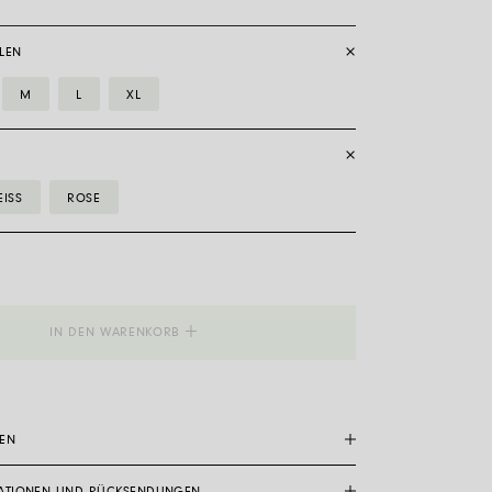
LEN
M
L
XL
ISS
ROSE
_Flex'it
IN DEN WARENKORB
DEN