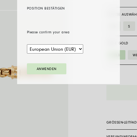
POSITION BESTÄTIGEN
GRÖSSE AUSWÄH
XS
S
Please confirm your area
FARBE GOLD
GELB
WE
ANWENDEN
01M11BX_BB_
Armband
mit
weissen
Brillant
Menge
GRÖSSEN-LEITFA