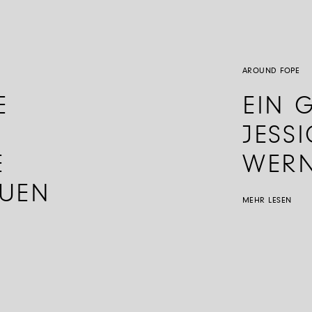
AROUND FOPE
E
EIN 
JESS
E
WER
AUEN
MEHR LESEN