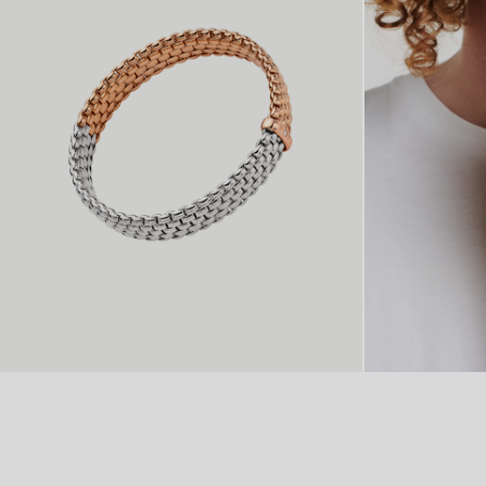
FLEX’IT ARMBAND MIT
FLEX’IT RING
ZWEIFARBIGEM GEFLECHT
VON 8.770 €